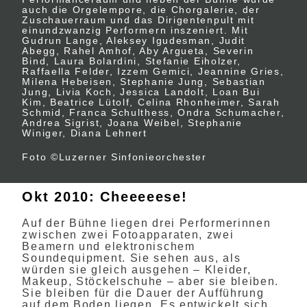
auch die Orgelempore, die Chorgalerie, der
Zuschauerraum und das Dirigentenpult mit
einundzwanzig Performern inszeniert. Mit
Gudrun Lange, Aleksey Igudesman, Judit
Abegg, Rahel Amhof, Aby Argueta, Severin
Bind, Laura Bolardini, Stefanie Eiholzer,
Raffaella Felder, Izzem Gemici, Jeannine Gries,
Milena Hebeisen, Stephanie Jung, Sebastian
Jung, Livia Koch, Jessica Landolt, Loan Bui
Kim, Beatrice Lütolf, Celina Rhonheimer, Sarah
Schmid, Franca Schulthess, Ondra Schumacher,
Andrea Sigrist, Joana Weibel, Stephanie
Winiger, Diana Lehnert
Foto ©Luzerner Sinfonieorchester
Okt 2010: Cheeeeese!
Auf der Bühne liegen drei Performerinnen
zwischen zwei Fotoapparaten, zwei
Beamern und elektronischem
Soundequipment. Sie sehen aus, als
würden sie gleich ausgehen – Kleider,
Makeup, Stöckelschuhe – aber sie bleiben.
Sie bleiben für die Dauer der Aufführung
auf dem Boden liegen. Es entwickelt sich