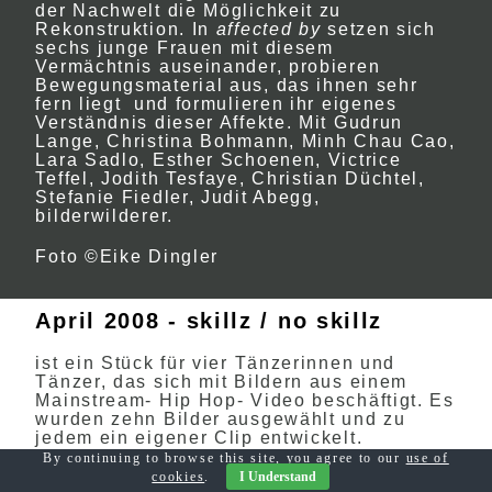
der Nachwelt die Möglichkeit zu
Rekonstruktion. In
affected by
setzen sich
sechs junge Frauen mit diesem
Vermächtnis auseinander, probieren
Bewegungsmaterial aus, das ihnen sehr
fern liegt und formulieren ihr eigenes
Verständnis dieser Affekte. Mit Gudrun
Lange, Christina Bohmann, Minh Chau Cao,
Lara Sadlo, Esther Schoenen, Victrice
Teffel, Jodith Tesfaye, Christian Düchtel,
Stefanie Fiedler, Judit Abegg,
bilderwilderer.
Foto ©Eike Dingler
April 2008 - skillz / no skillz
ist ein Stück für vier Tänzerinnen und
Tänzer, das sich mit Bildern aus einem
Mainstream- Hip Hop- Video beschäftigt. Es
wurden zehn Bilder ausgewählt und zu
jedem ein eigener Clip entwickelt.
Außerdem gibt es zehn Dauern, nämlich
By continuing to browse this site, you agree to our
use of
zweimal 2, 4, 6, 8 und 10 Minuten. Auf der
cookies
.
I Understand