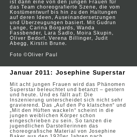
ist dann eine von den jungen Frauen für
das Team choreografierte Szene, die vom
Kostümentwurf bis hin zu den Haltungen
auf deren Ideen, Auseinandersetzungen
und Überzeugungen basiert. Mit Gudrun
Lange, Carina Borgards, Wanda
Fassbender, Lara Sadlo, Moira Skupin,
Oliver Bedorf, Verena Billinger, Judit
Abegg, Kirstin Brune.
Foto ©Oliver Paul
Januar 2011: Josephine Superstar
Mit acht jungen Frauen wird das Phänomen
Superstar beleuchtet und betanzt – gestern
und heute. Und es fällt auf: Die
Inszenierung unterscheidet sich nicht sehr
gravierend. Das „Auf den Po klatschen“ und
„Mit den Hüften wackeln“ scheint in die
jungen weiblichen Körper schon
eingeschrieben zu sein. So tanzen die
jugendlichen Darstellerinnen das
choreografische Material von Josephine
Baker aus den 1920er Jahren nach,