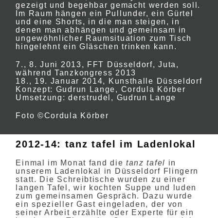
gezeigt und begehbar gemacht werden soll.
Im Raum hängen ein Pullunder, ein Gürtel
und eine Shorts, in die man steigen, in
denen man abhängen und gemeinsam in
ungewöhnlicher Raumsituation zum Tisch
hingelehnt ein Gläschen trinken kann.
7., 8. Juni 2013, FFT Düsseldorf, Juta,
während Tanzkongress 2013
18., 19. Januar 2014, Kunsthalle Düsseldorf
Konzept: Gudrun Lange, Cordula Körber
Umsetzung: derstrudel, Gudrun Lange
Foto ©Cordula Körber
2012-14: tanz tafel im Ladenlokal
Einmal im Monat fand die
tanz tafel
in
unserem Ladenlokal in Düsseldorf Flingern
statt. Die Schreibtische wurden zu einer
langen Tafel, wir kochten Suppe und luden
zum gemeinsamen Gespräch. Dazu wurde
ein spezieller Gast eingeladen, der von
seiner Arbeit erzählte oder Experte für ein