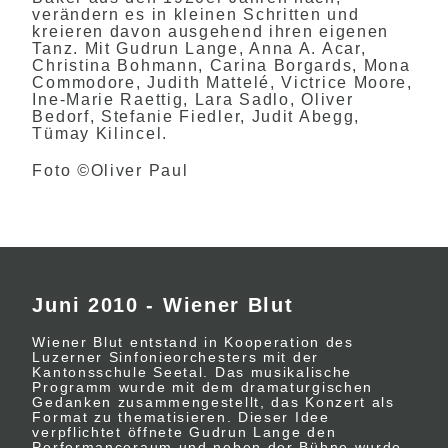
verändern es in kleinen Schritten und
kreieren davon ausgehend ihren eigenen
Tanz. Mit Gudrun Lange, Anna A. Acar,
Christina Bohmann, Carina Borgards, Mona
Commodore, Judith Mattelé, Victrice Moore,
Ine-Marie Raettig, Lara Sadlo, Oliver
Bedorf, Stefanie Fiedler, Judit Abegg,
Tümay Kilincel.
Foto
©
Oliver Paul
Juni 2010 - Wiener Blut
Wiener Blut entstand in Kooperation des
Luzerner Sinfonieorchesters mit der
Kantonsschule Seetal. Das musikalische
Programm wurde mit dem dramaturgischen
Gedanken zusammengestellt, das Konzert als
Format zu thematisieren. Dieser Idee
verpflichtet öffnete Gudrun Lange den
Performanceraum und neben der Bühne wurde